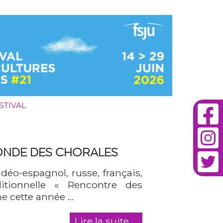
STIVAL
ONDE DES CHORALES
o-espagnol, russe, français,
tionnelle « Rencontre des
e cette année …
Lire la suite ...