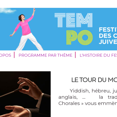
ROPOS
PROGRAMME PAR THÈME
L’HISTOIRE DU FE
LE TOUR DU M
Yiddish, hébreu, judé
anglais, … la tradi
Chorales » vous emmèn