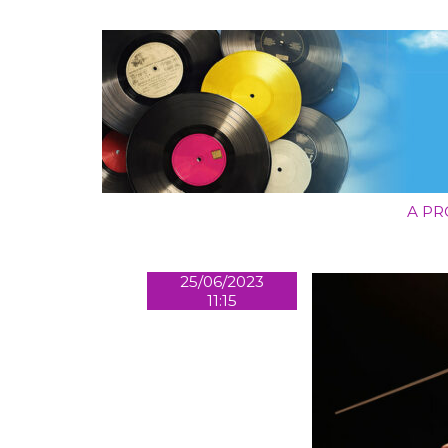
A P
25/06/2023
11:15