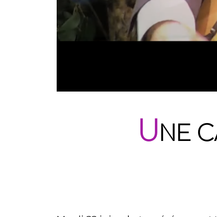
U
NE C