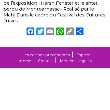
de l’exposition «Hersh Fenster et le shtetl
perdu de Montparnasse» Réalisé par le
Mahj Dans le cadre du Festival des Cultures
Juives
Facebook
Twitter
Email
WhatsApp
Copy
Partag
Link
Les éditions précédentes
Espace
presse
Contact
Mentions légales